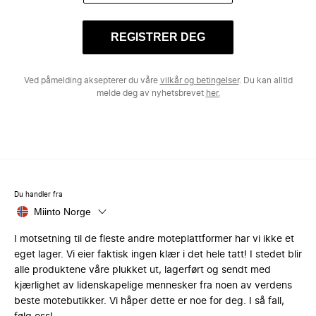
REGISTRER DEG
Ved påmelding aksepterer du våre
vilkår og betingelser
. Du kan alltid
melde deg av nyhetsbrevet
her.
Du handler fra
Miinto Norge
I motsetning til de fleste andre moteplattformer har vi ikke et
eget lager. Vi eier faktisk ingen klær i det hele tatt! I stedet blir
alle produktene våre plukket ut, lagerført og sendt med
kjærlighet av lidenskapelige mennesker fra noen av verdens
beste motebutikker. Vi håper dette er noe for deg. I så fall,