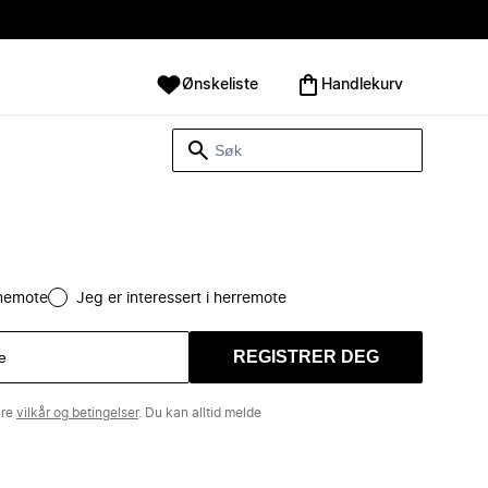
Ønskeliste
Handlekurv
amemote
Jeg er interessert i herremote
REGISTRER DEG
åre
vilkår og betingelser
. Du kan alltid melde