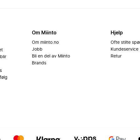
Om Miinto
Hjelp
Om miinto.no
Ofte stilte sp
Jobb
Kundeservice
et
Bli en del av Miinto
Retur
blir
Brands
s
følg