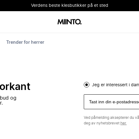
Verdens beste klesbutikker på et sted
Trender for herrer
forkant
Jeg er interessert i d
lbud og
r.
Ved påmelding aksepterer du v
deg av nyhetsbrevet
her.