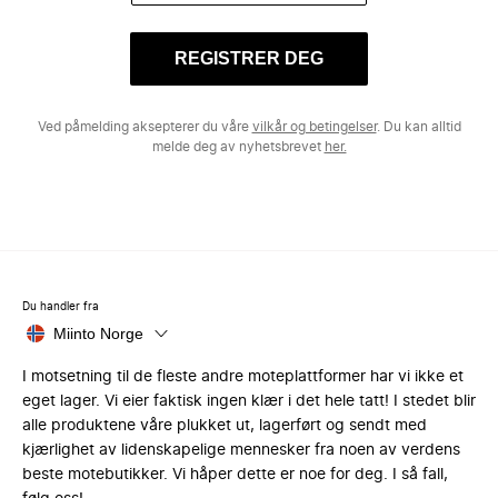
REGISTRER DEG
Ved påmelding aksepterer du våre
vilkår og betingelser
. Du kan alltid
melde deg av nyhetsbrevet
her.
Du handler fra
Miinto Norge
I motsetning til de fleste andre moteplattformer har vi ikke et
eget lager. Vi eier faktisk ingen klær i det hele tatt! I stedet blir
alle produktene våre plukket ut, lagerført og sendt med
kjærlighet av lidenskapelige mennesker fra noen av verdens
beste motebutikker. Vi håper dette er noe for deg. I så fall,