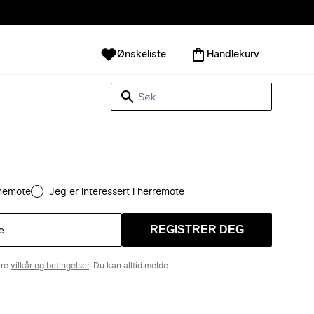
Ønskeliste
Handlekurv
amemote
Jeg er interessert i herremote
REGISTRER DEG
åre
vilkår og betingelser
. Du kan alltid melde