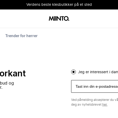
Verdens beste klesbutikker på et sted
Trender for herrer
forkant
Jeg er interessert i d
lbud og
r.
Ved påmelding aksepterer du v
deg av nyhetsbrevet
her.