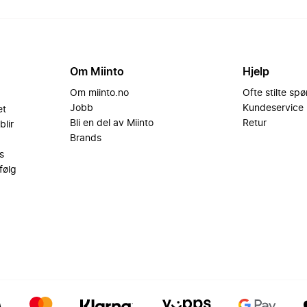
Om Miinto
Hjelp
Om miinto.no
Ofte stilte sp
Jobb
Kundeservice
et
Bli en del av Miinto
Retur
blir
Brands
s
følg