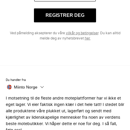
REGISTRER DEG
Ved påmelding aksepterer du våre
vilkår og betingelser
. Du kan alltid
melde deg av nyhetsbrevet
her.
Du handler fra
Miinto Norge
I motsetning til de fleste andre moteplattformer har vi ikke et
eget lager. Vi eier faktisk ingen klær i det hele tatt! I stedet blir
alle produktene våre plukket ut, lagerført og sendt med
kjærlighet av lidenskapelige mennesker fra noen av verdens
beste motebutikker. Vi håper dette er noe for deg. I så fall,