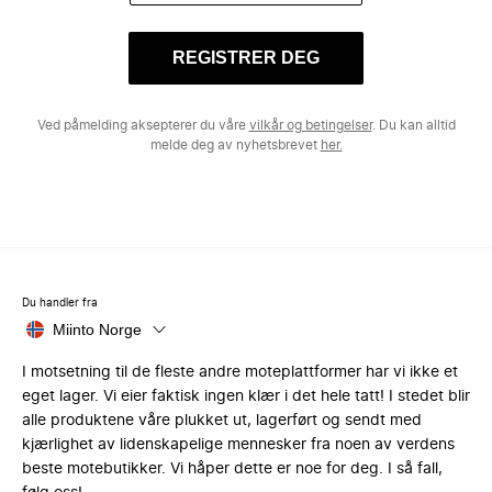
REGISTRER DEG
Ved påmelding aksepterer du våre
vilkår og betingelser
. Du kan alltid
melde deg av nyhetsbrevet
her.
Du handler fra
Miinto Norge
I motsetning til de fleste andre moteplattformer har vi ikke et
eget lager. Vi eier faktisk ingen klær i det hele tatt! I stedet blir
alle produktene våre plukket ut, lagerført og sendt med
kjærlighet av lidenskapelige mennesker fra noen av verdens
beste motebutikker. Vi håper dette er noe for deg. I så fall,