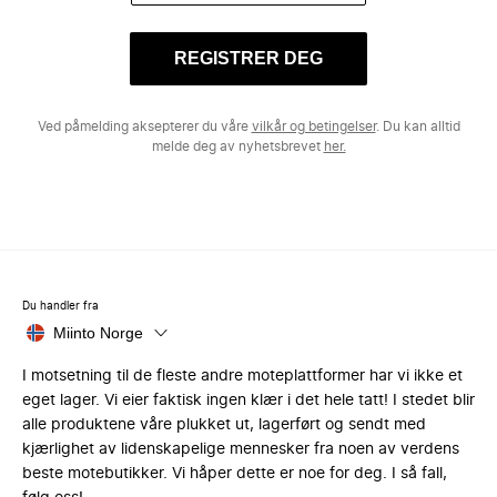
REGISTRER DEG
Ved påmelding aksepterer du våre
vilkår og betingelser
. Du kan alltid
melde deg av nyhetsbrevet
her.
Du handler fra
Miinto Norge
I motsetning til de fleste andre moteplattformer har vi ikke et
eget lager. Vi eier faktisk ingen klær i det hele tatt! I stedet blir
alle produktene våre plukket ut, lagerført og sendt med
kjærlighet av lidenskapelige mennesker fra noen av verdens
beste motebutikker. Vi håper dette er noe for deg. I så fall,