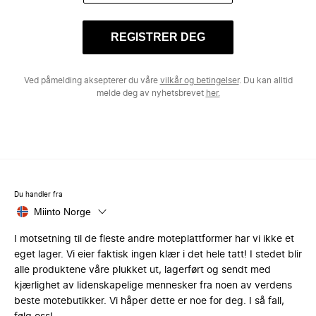
REGISTRER DEG
Ved påmelding aksepterer du våre
vilkår og betingelser
. Du kan alltid
melde deg av nyhetsbrevet
her.
Du handler fra
Miinto Norge
I motsetning til de fleste andre moteplattformer har vi ikke et
eget lager. Vi eier faktisk ingen klær i det hele tatt! I stedet blir
alle produktene våre plukket ut, lagerført og sendt med
kjærlighet av lidenskapelige mennesker fra noen av verdens
beste motebutikker. Vi håper dette er noe for deg. I så fall,