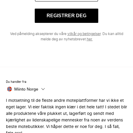
REGISTRER DEG
Ved påmelding aksepterer du våre
vilkår og betingelser
. Du kan alltid
melde deg av nyhetsbrevet
her.
Du handler fra
Miinto Norge
I motsetning til de fleste andre moteplattformer har vi ikke et
eget lager. Vi eier faktisk ingen klær i det hele tatt! I stedet blir
alle produktene våre plukket ut, lagerført og sendt med
kjærlighet av lidenskapelige mennesker fra noen av verdens
beste motebutikker. Vi håper dette er noe for deg. I så fall,