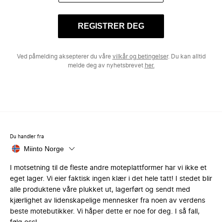
REGISTRER DEG
Ved påmelding aksepterer du våre
vilkår og betingelser
. Du kan alltid
melde deg av nyhetsbrevet
her.
Du handler fra
Miinto Norge
I motsetning til de fleste andre moteplattformer har vi ikke et
eget lager. Vi eier faktisk ingen klær i det hele tatt! I stedet blir
alle produktene våre plukket ut, lagerført og sendt med
kjærlighet av lidenskapelige mennesker fra noen av verdens
beste motebutikker. Vi håper dette er noe for deg. I så fall,