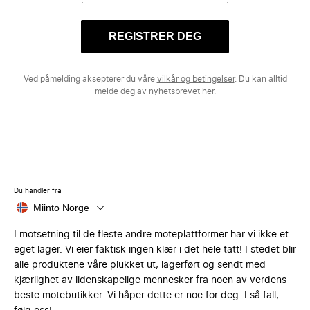
REGISTRER DEG
Ved påmelding aksepterer du våre
vilkår og betingelser
. Du kan alltid
melde deg av nyhetsbrevet
her.
Du handler fra
Miinto Norge
I motsetning til de fleste andre moteplattformer har vi ikke et
eget lager. Vi eier faktisk ingen klær i det hele tatt! I stedet blir
alle produktene våre plukket ut, lagerført og sendt med
kjærlighet av lidenskapelige mennesker fra noen av verdens
beste motebutikker. Vi håper dette er noe for deg. I så fall,