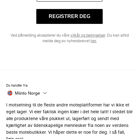
REGISTRER DEG
Ved påmelding aksepterer du våre
vilkår og betingelser
. Du kan alltid
melde deg av nyhetsbrevet
her.
Du handler fra
Miinto Norge
I motsetning til de fleste andre moteplattformer har vi ikke et
eget lager. Vi eier faktisk ingen klær i det hele tatt! I stedet blir
alle produktene våre plukket ut, lagerført og sendt med
kjærlighet av lidenskapelige mennesker fra noen av verdens
beste motebutikker. Vi håper dette er noe for deg. I så fall,