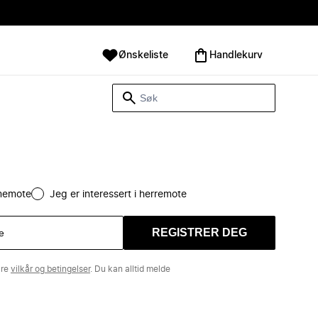
Ønskeliste
Handlekurv
amemote
Jeg er interessert i herremote
REGISTRER DEG
åre
vilkår og betingelser
. Du kan alltid melde