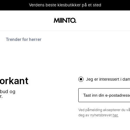
Verdens beste klesbutikker på et sted
Trender for herrer
forkant
Jeg er interessert i d
lbud og
r.
Ved påmelding aksepterer du v
deg av nyhetsbrevet
her.