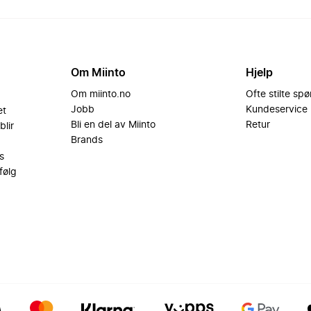
Om Miinto
Hjelp
Om miinto.no
Ofte stilte sp
Jobb
Kundeservice
et
Bli en del av Miinto
Retur
blir
Brands
s
følg