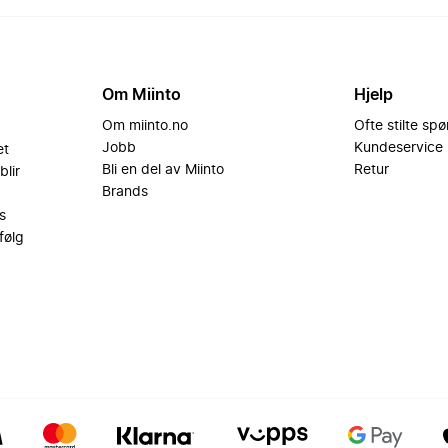
Om Miinto
Hjelp
Om miinto.no
Ofte stilte sp
Jobb
Kundeservice
et
Bli en del av Miinto
Retur
blir
Brands
s
følg