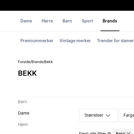
Dame
Herre
Barn
Sport
Brands
Premiummerker
Vintage merker
Trender for damer
Forside
/
Brands
/
Bekk
BEKK
Barn
Dame
Størrelser
Farg
Hjem