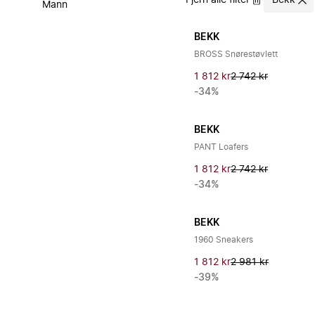
Fjern alle filter
Bekk
Mann
BEKK
BROSS Snørestøvlett
1 812 kr
2 742 kr
-34%
BEKK
PANT Loafers
1 812 kr
2 742 kr
-34%
BEKK
1960 Sneakers
1 812 kr
2 981 kr
-39%