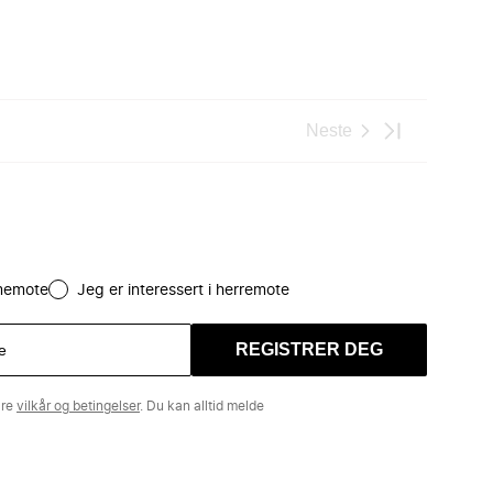
Neste
amemote
Jeg er interessert i herremote
REGISTRER DEG
åre
vilkår og betingelser
. Du kan alltid melde