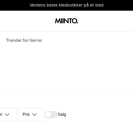
Verdens beste klesbutikker på et sted
Trender for herrer
er
Pris
Salg