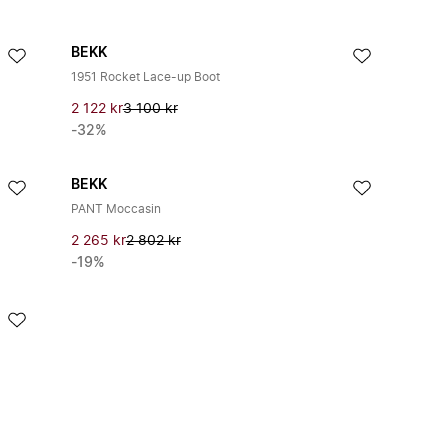
BEKK
1951 Rocket Lace-up Boot
2 122 kr
3 100 kr
-32%
BEKK
PANT Moccasin
2 265 kr
2 802 kr
-19%