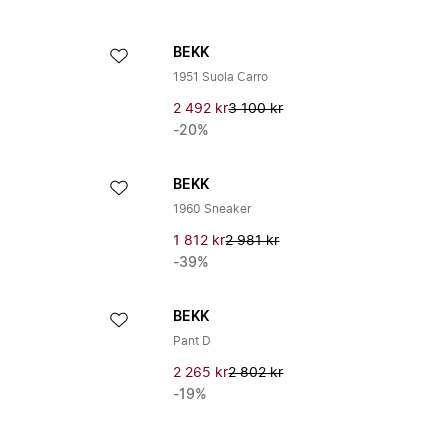
BEKK
1951 Suola Carro
2 492 kr
3 100 kr
-20%
BEKK
1960 Sneaker
1 812 kr
2 981 kr
-39%
BEKK
Pant D
2 265 kr
2 802 kr
-19%