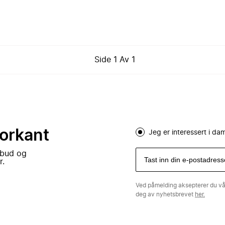
Side
1
Av
1
forkant
Jeg er interessert i d
lbud og
r.
Ved påmelding aksepterer du v
deg av nyhetsbrevet
her.