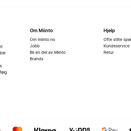
Om Miinto
Hjelp
Om miinto.no
Ofte stilte sp
Jobb
Kundeservice
et
Bli en del av Miinto
Retur
blir
Brands
s
følg