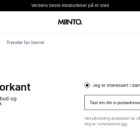
Verdens beste klesbutikker på et sted
Trender for herrer
forkant
Jeg er interessert i d
lbud og
r.
Ved påmelding aksepterer du v
deg av nyhetsbrevet
her.