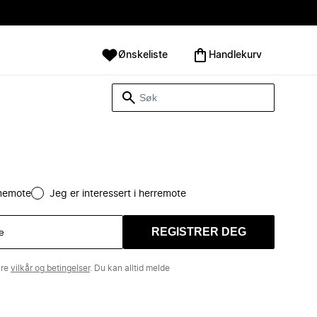
Ønskeliste
Handlekurv
amemote
Jeg er interessert i herremote
REGISTRER DEG
åre
vilkår og betingelser
. Du kan alltid melde