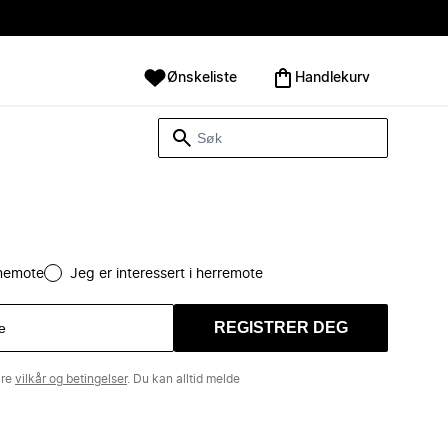
Ønskeliste
Handlekurv
amemote
Jeg er interessert i herremote
REGISTRER DEG
åre
vilkår og betingelser
. Du kan alltid melde