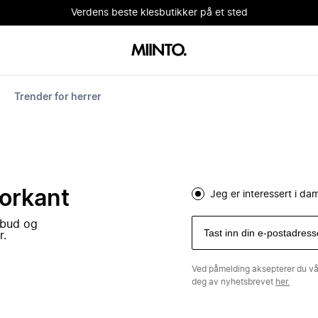
Verdens beste klesbutikker på et sted
Trender for herrer
forkant
Jeg er interessert i d
lbud og
r.
Ved påmelding aksepterer du v
deg av nyhetsbrevet
her.