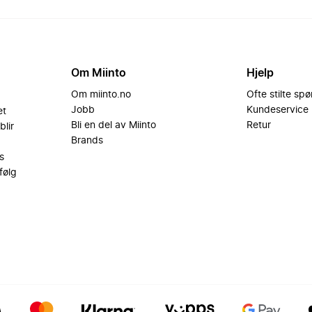
Om Miinto
Hjelp
Om miinto.no
Ofte stilte sp
Jobb
Kundeservice
et
Bli en del av Miinto
Retur
blir
Brands
s
følg