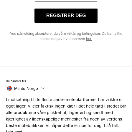
REGISTRER DEG
Ved påmelding aksepterer du våre
vilkår og betingelser
. Du kan alltid
melde deg av nyhetsbrevet
her.
Du handler fra
Miinto Norge
I motsetning til de fleste andre moteplattformer har vi ikke et
eget lager. Vi eier faktisk ingen klær i det hele tatt! I stedet blir
alle produktene våre plukket ut, lagerført og sendt med
kjærlighet av lidenskapelige mennesker fra noen av verdens
beste motebutikker. Vi håper dette er noe for deg. I så fall,