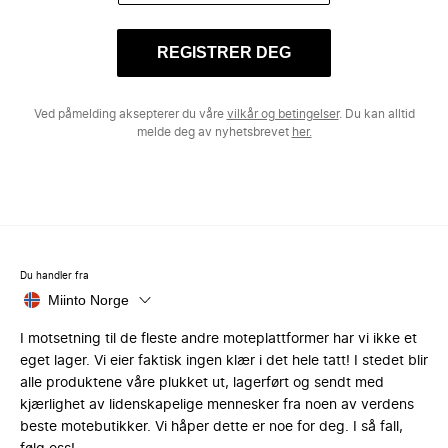
REGISTRER DEG
Ved påmelding aksepterer du våre
vilkår og betingelser
. Du kan alltid
melde deg av nyhetsbrevet
her.
Du handler fra
Miinto Norge
I motsetning til de fleste andre moteplattformer har vi ikke et
eget lager. Vi eier faktisk ingen klær i det hele tatt! I stedet blir
alle produktene våre plukket ut, lagerført og sendt med
kjærlighet av lidenskapelige mennesker fra noen av verdens
beste motebutikker. Vi håper dette er noe for deg. I så fall,