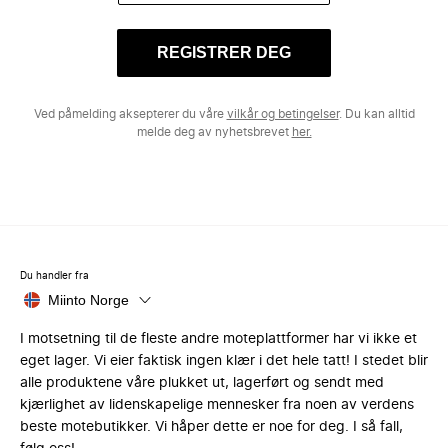
REGISTRER DEG
Ved påmelding aksepterer du våre
vilkår og betingelser
. Du kan alltid
melde deg av nyhetsbrevet
her.
Du handler fra
Miinto Norge
I motsetning til de fleste andre moteplattformer har vi ikke et
eget lager. Vi eier faktisk ingen klær i det hele tatt! I stedet blir
alle produktene våre plukket ut, lagerført og sendt med
kjærlighet av lidenskapelige mennesker fra noen av verdens
beste motebutikker. Vi håper dette er noe for deg. I så fall,