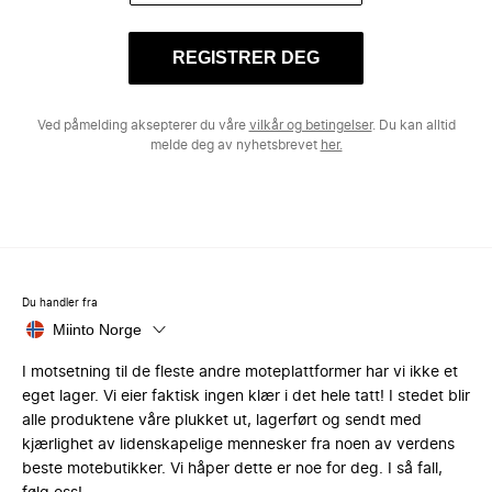
REGISTRER DEG
Ved påmelding aksepterer du våre
vilkår og betingelser
. Du kan alltid
melde deg av nyhetsbrevet
her.
Du handler fra
Miinto Norge
I motsetning til de fleste andre moteplattformer har vi ikke et
eget lager. Vi eier faktisk ingen klær i det hele tatt! I stedet blir
alle produktene våre plukket ut, lagerført og sendt med
kjærlighet av lidenskapelige mennesker fra noen av verdens
beste motebutikker. Vi håper dette er noe for deg. I så fall,