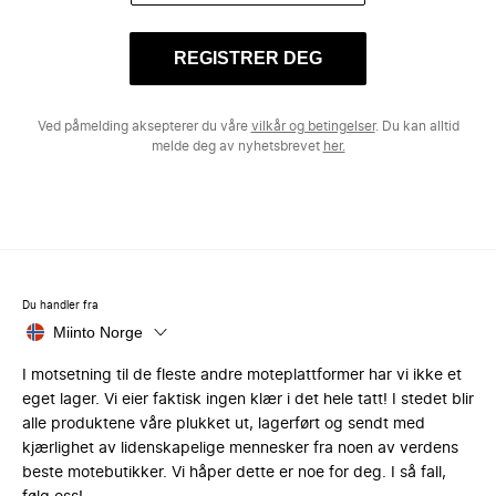
REGISTRER DEG
Ved påmelding aksepterer du våre
vilkår og betingelser
. Du kan alltid
melde deg av nyhetsbrevet
her.
Du handler fra
Miinto Norge
I motsetning til de fleste andre moteplattformer har vi ikke et
eget lager. Vi eier faktisk ingen klær i det hele tatt! I stedet blir
alle produktene våre plukket ut, lagerført og sendt med
kjærlighet av lidenskapelige mennesker fra noen av verdens
beste motebutikker. Vi håper dette er noe for deg. I så fall,