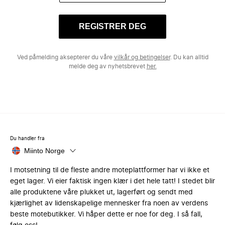
REGISTRER DEG
Ved påmelding aksepterer du våre
vilkår og betingelser
. Du kan alltid
melde deg av nyhetsbrevet
her.
Du handler fra
Miinto Norge
I motsetning til de fleste andre moteplattformer har vi ikke et
eget lager. Vi eier faktisk ingen klær i det hele tatt! I stedet blir
alle produktene våre plukket ut, lagerført og sendt med
kjærlighet av lidenskapelige mennesker fra noen av verdens
beste motebutikker. Vi håper dette er noe for deg. I så fall,