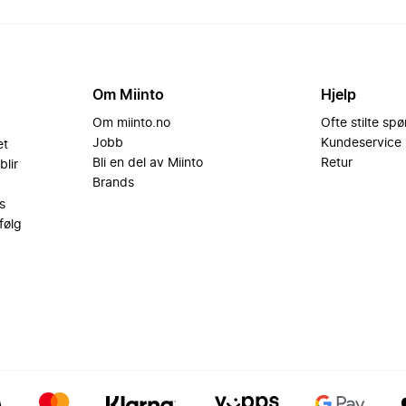
Om Miinto
Hjelp
Om miinto.no
Ofte stilte sp
Jobb
Kundeservice
et
Bli en del av Miinto
Retur
blir
Brands
s
følg