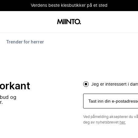
Verdens beste klesbutikker på et sted
Trender for herrer
forkant
Jeg er interessert i d
lbud og
r.
Ved påmelding aksepterer du v
deg av nyhetsbrevet
her.