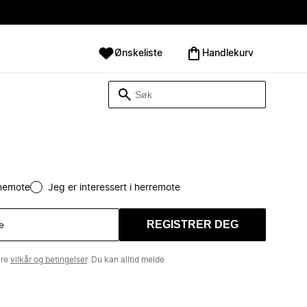
Ønskeliste
Handlekurv
amemote
Jeg er interessert i herremote
REGISTRER DEG
åre
vilkår og betingelser
. Du kan alltid melde