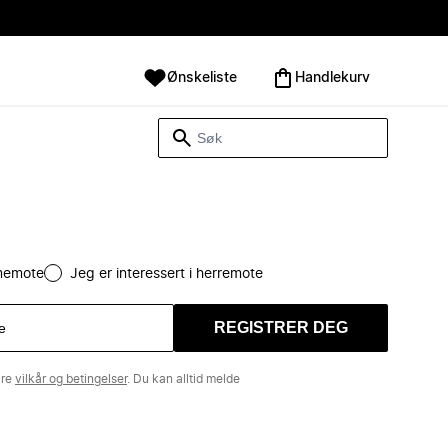
Ønskeliste
Handlekurv
amemote
Jeg er interessert i herremote
REGISTRER DEG
åre
vilkår og betingelser
. Du kan alltid melde