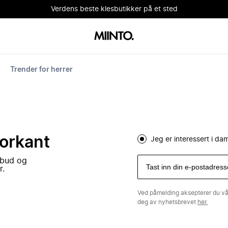
Verdens beste klesbutikker på et sted
Trender for herrer
forkant
Jeg er interessert i d
lbud og
r.
Ved påmelding aksepterer du v
deg av nyhetsbrevet
her.