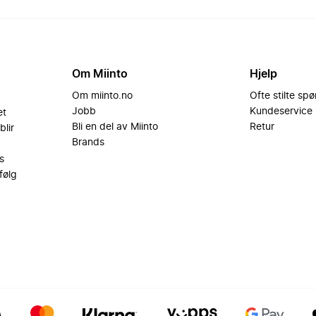
Om Miinto
Hjelp
Om miinto.no
Ofte stilte sp
Jobb
Kundeservice
et
Bli en del av Miinto
Retur
blir
Brands
s
følg