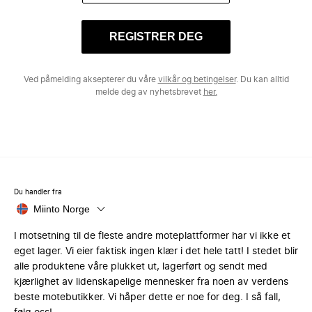
REGISTRER DEG
Ved påmelding aksepterer du våre
vilkår og betingelser
. Du kan alltid
melde deg av nyhetsbrevet
her.
Du handler fra
Miinto Norge
I motsetning til de fleste andre moteplattformer har vi ikke et
eget lager. Vi eier faktisk ingen klær i det hele tatt! I stedet blir
alle produktene våre plukket ut, lagerført og sendt med
kjærlighet av lidenskapelige mennesker fra noen av verdens
beste motebutikker. Vi håper dette er noe for deg. I så fall,