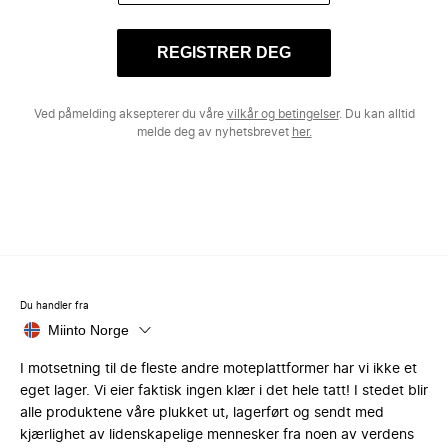
REGISTRER DEG
Ved påmelding aksepterer du våre
vilkår og betingelser
. Du kan alltid
melde deg av nyhetsbrevet
her.
Du handler fra
Miinto Norge
I motsetning til de fleste andre moteplattformer har vi ikke et
eget lager. Vi eier faktisk ingen klær i det hele tatt! I stedet blir
alle produktene våre plukket ut, lagerført og sendt med
kjærlighet av lidenskapelige mennesker fra noen av verdens