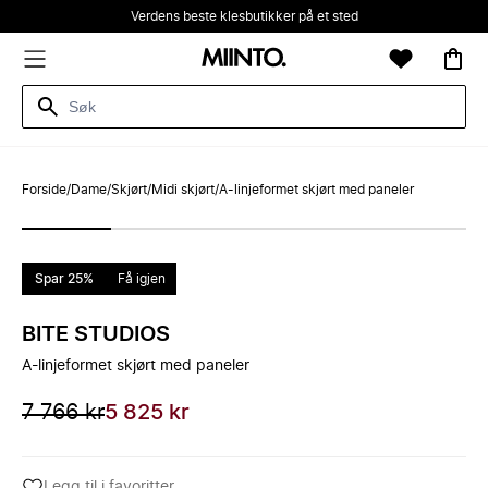
Verdens beste klesbutikker på et sted
Forside
/
Dame
/
Skjørt
/
Midi skjørt
/
A-linjeformet skjørt med paneler
Spar 25%
Få igjen
BITE STUDIOS
A-linjeformet skjørt med paneler
7 766 kr
5 825 kr
Legg til i favoritter