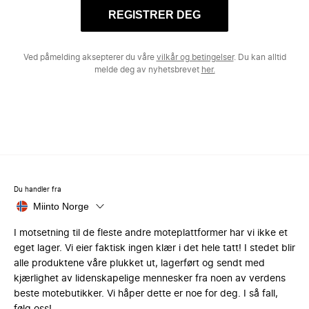
REGISTRER DEG
Ved påmelding aksepterer du våre
vilkår og betingelser
. Du kan alltid
melde deg av nyhetsbrevet
her.
Du handler fra
Miinto Norge
I motsetning til de fleste andre moteplattformer har vi ikke et
eget lager. Vi eier faktisk ingen klær i det hele tatt! I stedet blir
alle produktene våre plukket ut, lagerført og sendt med
kjærlighet av lidenskapelige mennesker fra noen av verdens
beste motebutikker. Vi håper dette er noe for deg. I så fall,