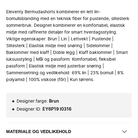
Eleventy Bermudashorts kombinerer en lett lin-
bomullsblanding med en teknisk fiber for pustende, slitesterk
sommerbruk. Designet kombinerer en komfortabel, elastisk
midje med raffinerte detaljer for smart hverdagsstyling.
Viktige egenskaper: Brun | Lin | Lettvekt | Pustende |
Slitesterk | Elastisk midje med snøring | Sidelommer |
Baklommer med klaff | Doble legg | Klaff baklommer | Smart
luksusstyling | Mål og passform: Komfortabel, fleksibel
passform | Elastisk midje med justerbar snøring |
Sammensetning og vedlikehold: 69% lin | 23% bomull | 8%
polyamid | 100% viskose (fôr) | Kun tørrens.
Designer farge
:
Brun
Designer ID
:
EY6P19 I0316
MATERIALE OG VEDLIKEHOLD