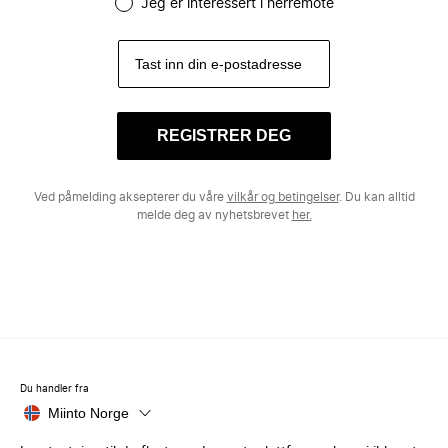
Jeg er interessert i herremote
REGISTRER DEG
Ved påmelding aksepterer du våre
vilkår og betingelser
. Du kan alltid
melde deg av nyhetsbrevet
her.
Du handler fra
Miinto Norge