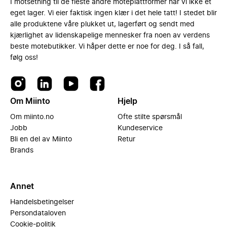
I motsetning til de fleste andre moteplattformer har vi ikke et
eget lager. Vi eier faktisk ingen klær i det hele tatt! I stedet blir
alle produktene våre plukket ut, lagerført og sendt med
kjærlighet av lidenskapelige mennesker fra noen av verdens
beste motebutikker. Vi håper dette er noe for deg. I så fall,
følg oss!
Om Miinto
Hjelp
Om miinto.no
Ofte stilte spørsmål
Jobb
Kundeservice
Bli en del av Miinto
Retur
Brands
Annet
Handelsbetingelser
Persondataloven
Cookie-politik