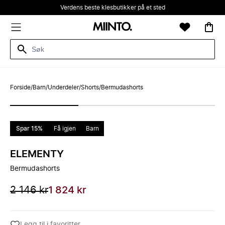
Verdens beste klesbutikker på et sted
Forside
/
Barn
/
Underdeler
/
Shorts
/
Bermudashorts
Spar 15%
Få igjen
Barn
ELEMENTY
Bermudashorts
2 146 kr
1 824 kr
Legg til i favoritter