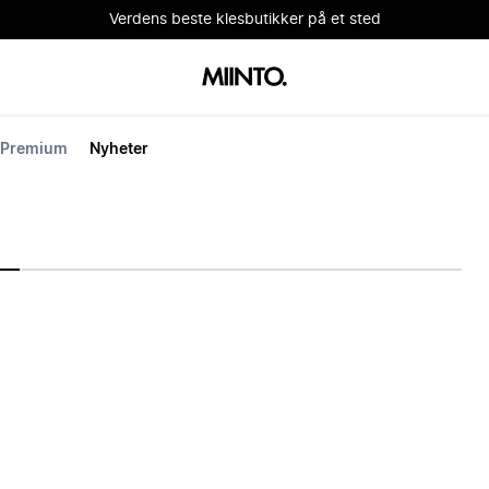
Verdens beste klesbutikker på et sted
Premium
Nyheter