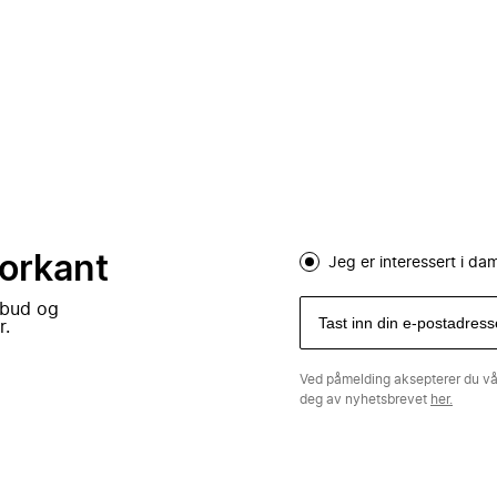
forkant
Jeg er interessert i d
lbud og
r.
Ved påmelding aksepterer du v
deg av nyhetsbrevet
her.