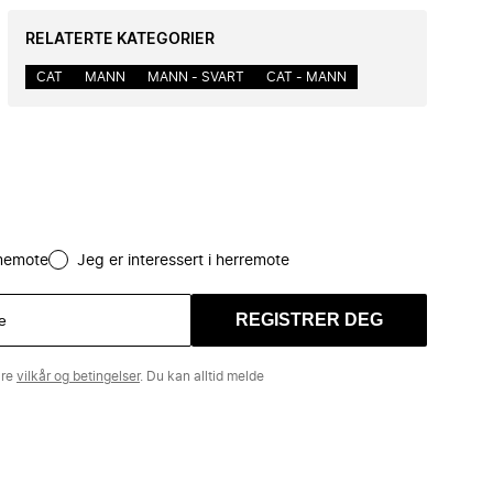
RELATERTE KATEGORIER
CAT
MANN
MANN - SVART
CAT - MANN
amemote
Jeg er interessert i herremote
REGISTRER DEG
åre
vilkår og betingelser
. Du kan alltid melde