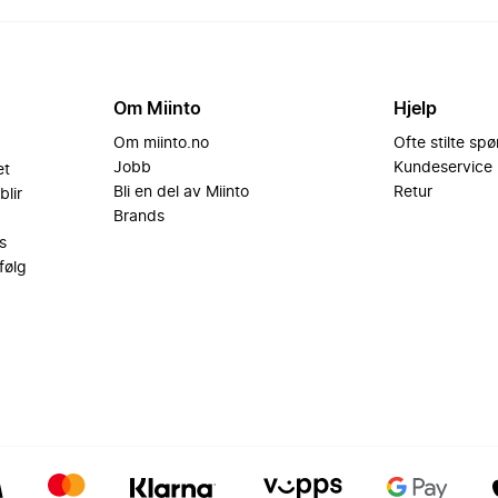
Om Miinto
Hjelp
Om miinto.no
Ofte stilte sp
Jobb
Kundeservice
et
Bli en del av Miinto
Retur
blir
Brands
s
følg