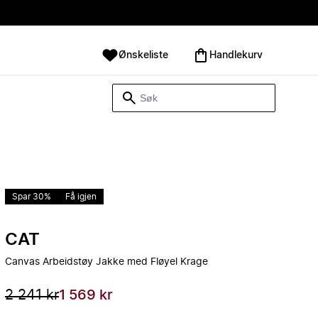
Ønskeliste
Handlekurv
Spar 30%
Få igjen
CAT
Canvas Arbeidstøy Jakke med Fløyel Krage
2 241 kr
1 569 kr