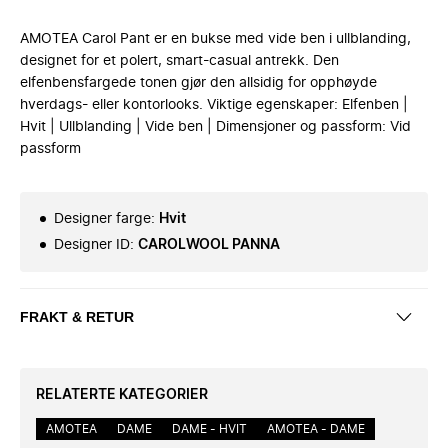
AMOTEA Carol Pant er en bukse med vide ben i ullblanding,
designet for et polert, smart-casual antrekk. Den
elfenbensfargede tonen gjør den allsidig for opphøyde
hverdags- eller kontorlooks. Viktige egenskaper: Elfenben |
Hvit | Ullblanding | Vide ben | Dimensjoner og passform: Vid
passform
Designer farge
:
Hvit
Designer ID
:
CAROLWOOL PANNA
FRAKT & RETUR
RELATERTE KATEGORIER
AMOTEA
DAME
DAME - HVIT
AMOTEA - DAME