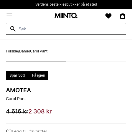
Verdens beste klesbutikker på et sted
Forside
/
Dame
/
Carol Pant
Spar 50%
Få igjen
AMOTEA
Carol Pant
4 616 kr
2 308 kr
Legg til i favoritter