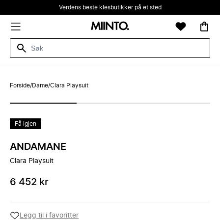
Verdens beste klesbutikker på et sted
Forside
/
Dame
/
Clara Playsuit
Få igjen
ANDAMANE
Clara Playsuit
6 452 kr
Legg til i favoritter