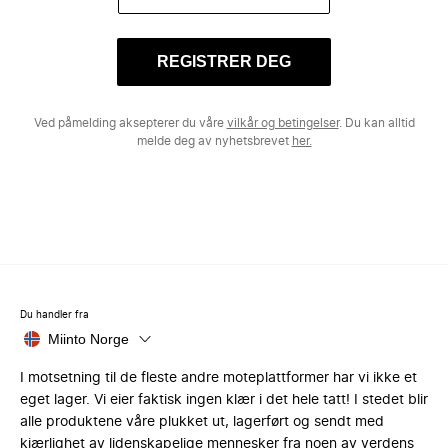
REGISTRER DEG
Ved påmelding aksepterer du våre
vilkår og betingelser
. Du kan alltid
melde deg av nyhetsbrevet
her.
Du handler fra
Miinto Norge
I motsetning til de fleste andre moteplattformer har vi ikke et
eget lager. Vi eier faktisk ingen klær i det hele tatt! I stedet blir
alle produktene våre plukket ut, lagerført og sendt med
kjærlighet av lidenskapelige mennesker fra noen av verdens