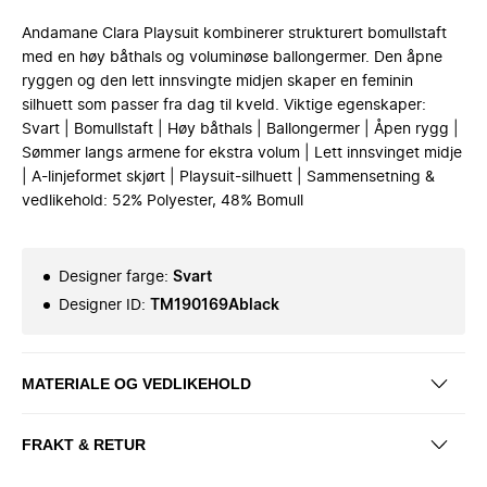
Andamane Clara Playsuit kombinerer strukturert bomullstaft
med en høy båthals og voluminøse ballongermer. Den åpne
ryggen og den lett innsvingte midjen skaper en feminin
silhuett som passer fra dag til kveld. Viktige egenskaper:
Svart | Bomullstaft | Høy båthals | Ballongermer | Åpen rygg |
Sømmer langs armene for ekstra volum | Lett innsvinget midje
| A-linjeformet skjørt | Playsuit-silhuett | Sammensetning &
vedlikehold: 52% Polyester, 48% Bomull
Designer farge
:
Svart
Designer ID
:
TM190169Ablack
MATERIALE OG VEDLIKEHOLD
FRAKT & RETUR