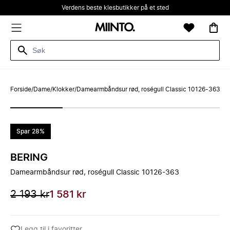
Verdens beste klesbutikker på et sted
Forside
/
Dame
/
Klokker
/
Damearmbåndsur rød, roségull Classic 10126-363
Spar 28%
BERING
Damearmbåndsur rød, roségull Classic 10126-363
2 193 kr
1 581 kr
Legg til i favoritter