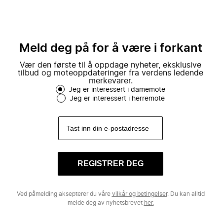
Meld deg på for å være i forkant
Vær den første til å oppdage nyheter, eksklusive
tilbud og moteoppdateringer fra verdens ledende
merkevarer.
Jeg er interessert i damemote
Jeg er interessert i herremote
REGISTRER DEG
Ved påmelding aksepterer du våre
vilkår og betingelser
. Du kan alltid
melde deg av nyhetsbrevet
her.