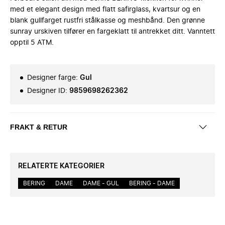
med et elegant design med flatt safirglass, kvartsur og en
blank gullfarget rustfri stålkasse og meshbånd. Den grønne
sunray urskiven tilfører en fargeklatt til antrekket ditt. Vanntett
opptil 5 ATM.
Designer farge
:
Gul
Designer ID
:
9859698262362
FRAKT & RETUR
RELATERTE KATEGORIER
BERING
DAME
DAME - GUL
BERING - DAME