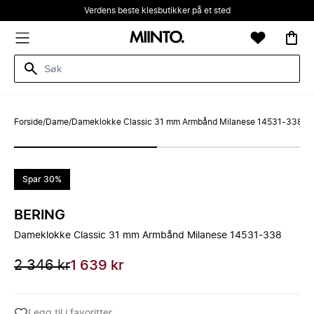
Verdens beste klesbutikker på et sted
Forside
/
Dame
/
Dameklokke Classic 31 mm Armbånd Milanese 14531-338
Spar 30%
BERING
Dameklokke Classic 31 mm Armbånd Milanese 14531-338
2 346 kr
1 639 kr
Legg til i favoritter