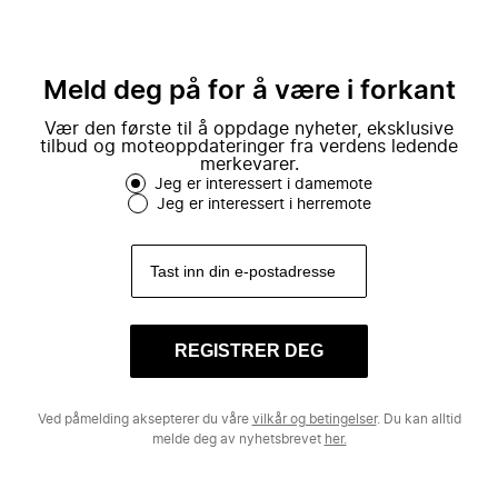
Meld deg på for å være i forkant
Vær den første til å oppdage nyheter, eksklusive
tilbud og moteoppdateringer fra verdens ledende
merkevarer.
Jeg er interessert i damemote
Jeg er interessert i herremote
REGISTRER DEG
Ved påmelding aksepterer du våre
vilkår og betingelser
. Du kan alltid
melde deg av nyhetsbrevet
her.