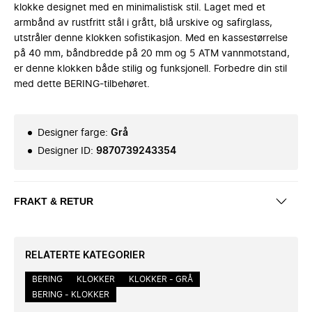
klokke designet med en minimalistisk stil. Laget med et
armbånd av rustfritt stål i grått, blå urskive og safirglass,
utstråler denne klokken sofistikasjon. Med en kassestørrelse
på 40 mm, båndbredde på 20 mm og 5 ATM vannmotstand,
er denne klokken både stilig og funksjonell. Forbedre din stil
med dette BERING-tilbehøret.
Designer farge
:
Grå
Designer ID
:
9870739243354
FRAKT & RETUR
RELATERTE KATEGORIER
BERING
KLOKKER
KLOKKER - GRÅ
BERING - KLOKKER