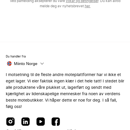
Ved påmelding aksepterer du våre
vilkår og betingelser
. Du kan alltid
melde deg av nyhetsbrevet
her.
Du handler fra
Miinto Norge
I motsetning til de fleste andre moteplattformer har vi ikke et
eget lager. Vi eier faktisk ingen klær i det hele tatt! I stedet blir
alle produktene våre plukket ut, lagerført og sendt med
kjærlighet av lidenskapelige mennesker fra noen av verdens
beste motebutikker. Vi håper dette er noe for deg. I så fall,
følg oss!