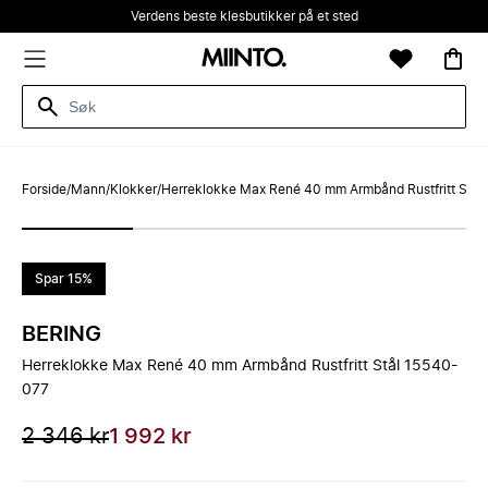
Verdens beste klesbutikker på et sted
Forside
/
Mann
/
Klokker
/
Herreklokke Max René 40 mm Armbånd Rustfritt Stå
Spar 15%
BERING
Herreklokke Max René 40 mm Armbånd Rustfritt Stål 15540-
077
2 346 kr
1 992 kr