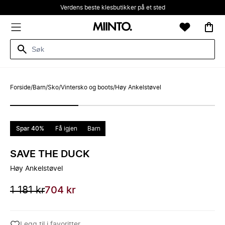
Verdens beste klesbutikker på et sted
Forside
/
Barn
/
Sko
/
Vintersko og boots
/
Høy Ankelstøvel
Spar 40%
Få igjen
Barn
SAVE THE DUCK
Høy Ankelstøvel
1 181 kr
704 kr
Legg til i favoritter