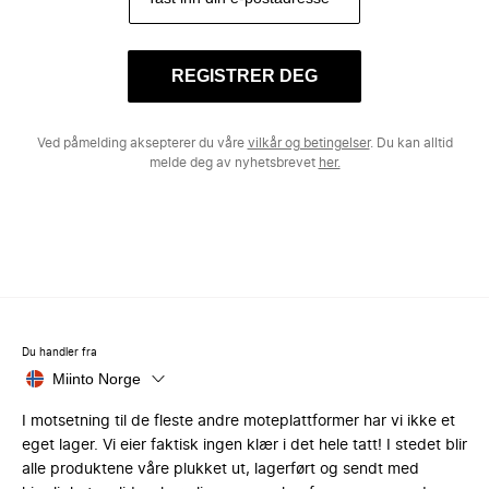
REGISTRER DEG
Ved påmelding aksepterer du våre
vilkår og betingelser
. Du kan alltid
melde deg av nyhetsbrevet
her.
Du handler fra
Miinto Norge
I motsetning til de fleste andre moteplattformer har vi ikke et
eget lager. Vi eier faktisk ingen klær i det hele tatt! I stedet blir
alle produktene våre plukket ut, lagerført og sendt med