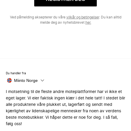
Ved påmelding aksepterer du våre
vilkår og betingelser
. Du kan alltid
melde deg av nyhetsbrevet
her.
Du handler fra
Miinto Norge
I motsetning til de fleste andre moteplattformer har vi ikke et
eget lager. Vi eier faktisk ingen klær i det hele tatt! I stedet blir
alle produktene våre plukket ut, lagerført og sendt med
kjærlighet av lidenskapelige mennesker fra noen av verdens
beste motebutikker. Vi håper dette er noe for deg. I så fall,
følg oss!