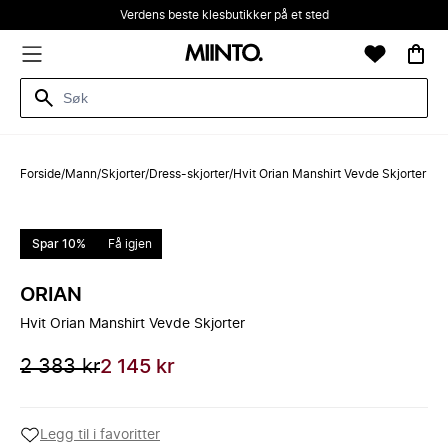
Verdens beste klesbutikker på et sted
Forside
/
Mann
/
Skjorter
/
Dress-skjorter
/
Hvit Orian Manshirt Vevde Skjorter
Spar 10%
Få igjen
ORIAN
Hvit Orian Manshirt Vevde Skjorter
2 383 kr
2 145 kr
Legg til i favoritter