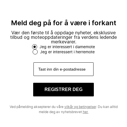
Meld deg på for å være i forkant
Vær den første til å oppdage nyheter, eksklusive
tilbud og moteoppdateringer fra verdens ledende
merkevarer.
Jeg er interessert i damemote
Jeg er interessert i herremote
REGISTRER DEG
Ved påmelding aksepterer du våre
vilkår og betingelser
. Du kan alltid
melde deg av nyhetsbrevet
her.