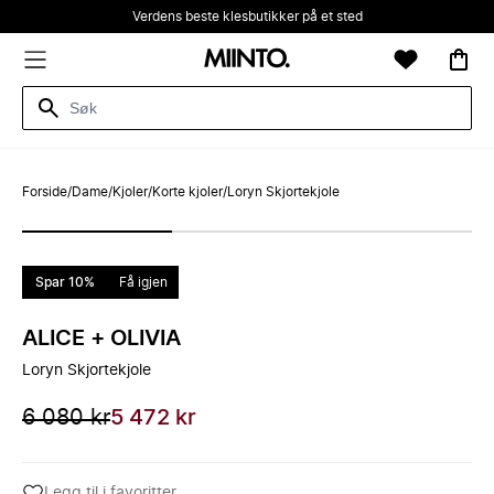
Verdens beste klesbutikker på et sted
Forside
/
Dame
/
Kjoler
/
Korte kjoler
/
Loryn Skjortekjole
Spar 10%
Få igjen
ALICE + OLIVIA
Loryn Skjortekjole
6 080 kr
5 472 kr
Legg til i favoritter