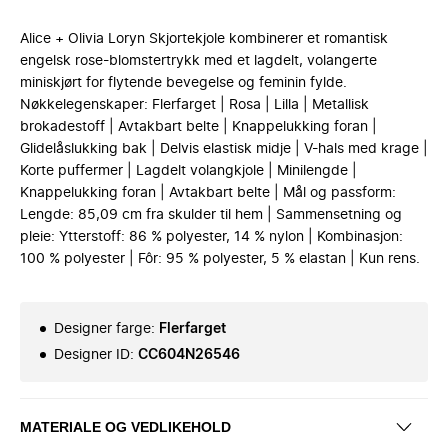
Alice + Olivia Loryn Skjortekjole kombinerer et romantisk
engelsk rose-blomstertrykk med et lagdelt, volangerte
miniskjørt for flytende bevegelse og feminin fylde.
Nøkkelegenskaper: Flerfarget | Rosa | Lilla | Metallisk
brokadestoff | Avtakbart belte | Knappelukking foran |
Glidelåslukking bak | Delvis elastisk midje | V-hals med krage |
Korte puffermer | Lagdelt volangkjole | Minilengde |
Knappelukking foran | Avtakbart belte | Mål og passform:
Lengde: 85,09 cm fra skulder til hem | Sammensetning og
pleie: Ytterstoff: 86 % polyester, 14 % nylon | Kombinasjon:
100 % polyester | Fôr: 95 % polyester, 5 % elastan | Kun rens.
Designer farge
:
Flerfarget
Designer ID
:
CC604N26546
MATERIALE OG VEDLIKEHOLD