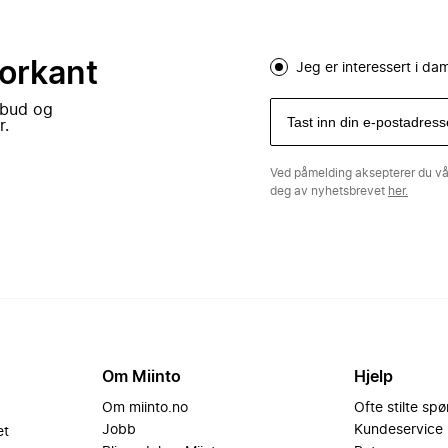
forkant
Jeg er interessert i d
lbud og
r.
Ved påmelding aksepterer du v
deg av nyhetsbrevet
her.
Om Miinto
Hjelp
Om miinto.no
Ofte stilte sp
Jobb
Kundeservice
et