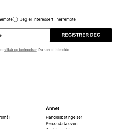
amemote
Jeg er interessert i herremote
REGISTRER DEG
åre
vilkår og betingelser
. Du kan alltid melde
Annet
ørsmål
Handelsbetingelser
Persondataloven