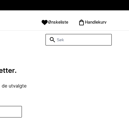
Ønskeliste
Handlekurv
etter.
i de utvalgte