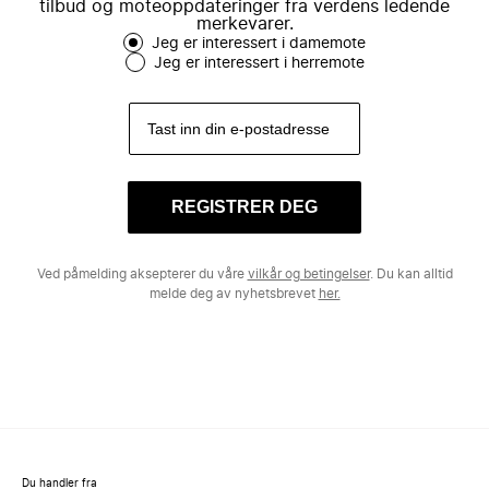
tilbud og moteoppdateringer fra verdens ledende
merkevarer.
Jeg er interessert i damemote
Jeg er interessert i herremote
REGISTRER DEG
Ved påmelding aksepterer du våre
vilkår og betingelser
. Du kan alltid
melde deg av nyhetsbrevet
her.
Du handler fra