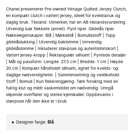
Chanel presenterer Pre-owned Vintage Quilted Jersey Clutch,
en kompakt clutch i vattert jersey, ideell for kveldsbruk og
daglig bruk. Tilstand: Utmerket; har en AB-tilstandsvurdering.
Utvendig bak flekkete (annet). Pynt riper. Glidelås riper.
Nøkkelegenskaper: Blå | Mørkeblå | Bomullsstoff | Topp
glidelåslukking | Utvendig baklomme | Innvendig
glidelåslomme | Inkluderer støvpose og autentisitetskort |
Vattert jersey-kropp | Rektangulær silhuett | Pyntede detaljer
| Mål og passform: Lengde: 27,5 cm | Bredde: 1 cm | Høyde:
20 cm | Kompakt håndholdt silhuett, egnet for kvelds- og
daglige nødvendigheter. | Sammensetning og vedlikehold:
Stoff | Bomull | Kun flekkrengjøring. Tørk forsiktig med en
fuktig klut og mildt vaskemiddel om nødvendig. Unngå
slipende overflater og sterke kjemikalier. Oppbevares i
støvpose når den ikke er i bruk.
Designer farge
:
Blå