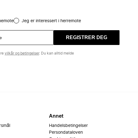
amemote
Jeg er interessert i herremote
REGISTRER DEG
åre
vilkår og betingelser
. Du kan alltid melde
Annet
ørsmål
Handelsbetingelser
Persondataloven