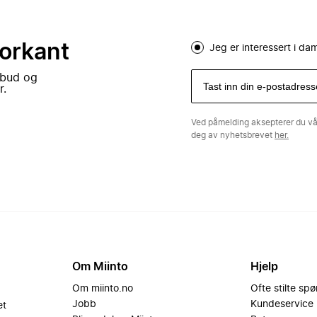
forkant
Jeg er interessert i d
lbud og
r.
Ved påmelding aksepterer du v
deg av nyhetsbrevet
her.
Om Miinto
Hjelp
Om miinto.no
Ofte stilte sp
Jobb
Kundeservice
et