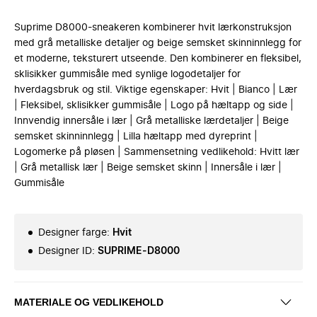
Suprime D8000-sneakeren kombinerer hvit lærkonstruksjon
med grå metalliske detaljer og beige semsket skinninnlegg for
et moderne, teksturert utseende. Den kombinerer en fleksibel,
sklisikker gummisåle med synlige logodetaljer for
hverdagsbruk og stil. Viktige egenskaper: Hvit | Bianco | Lær
| Fleksibel, sklisikker gummisåle | Logo på hæltapp og side |
Innvendig innersåle i lær | Grå metalliske lærdetaljer | Beige
semsket skinninnlegg | Lilla hæltapp med dyreprint |
Logomerke på pløsen | Sammensetning vedlikehold: Hvitt lær
| Grå metallisk lær | Beige semsket skinn | Innersåle i lær |
Gummisåle
Designer farge
:
Hvit
Designer ID
:
SUPRIME-D8000
MATERIALE OG VEDLIKEHOLD