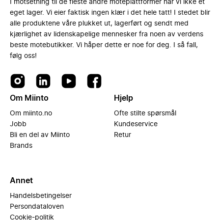
I motsetning til de fleste andre moteplattformer har vi ikke et
eget lager. Vi eier faktisk ingen klær i det hele tatt! I stedet blir
alle produktene våre plukket ut, lagerført og sendt med
kjærlighet av lidenskapelige mennesker fra noen av verdens
beste motebutikker. Vi håper dette er noe for deg. I så fall,
følg oss!
Om Miinto
Hjelp
Om miinto.no
Ofte stilte spørsmål
Jobb
Kundeservice
Bli en del av Miinto
Retur
Brands
Annet
Handelsbetingelser
Persondataloven
Cookie-politik