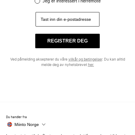
Jeg er interessert i herremote
REGISTRER DEG
Ved påmelding aksepterer du våre
vilkår og betingelser
. Du kan alltid
melde deg av nyhetsbrevet
her.
Du handler fra
Miinto Norge