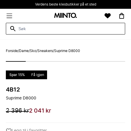
Verdens beste klesbutikker på et sted
Forside
/
Dame
/
Sko
/
Sneakers
/
Suprime D8000
Spar 15%
Få igjen
4B12
Suprime D8000
2 396 kr
2 041 kr
Legg til i favoritter