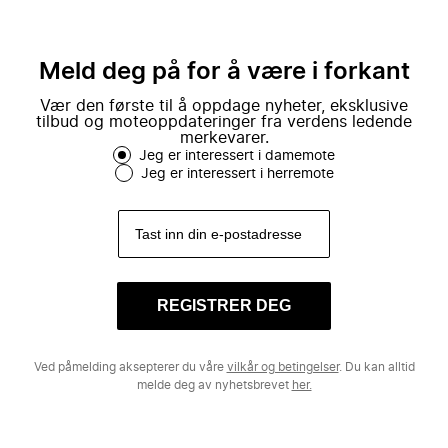
Meld deg på for å være i forkant
Vær den første til å oppdage nyheter, eksklusive
tilbud og moteoppdateringer fra verdens ledende
merkevarer.
Jeg er interessert i damemote
Jeg er interessert i herremote
REGISTRER DEG
Ved påmelding aksepterer du våre
vilkår og betingelser
. Du kan alltid
melde deg av nyhetsbrevet
her.