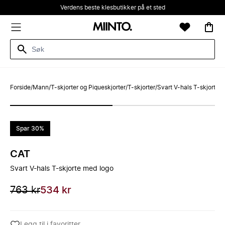
Verdens beste klesbutikker på et sted
Forside
/
Mann
/
T-skjorter og Piqueskjorter
/
T-skjorter
/
Svart V-hals T-skjorte 
Spar 30%
CAT
Svart V-hals T-skjorte med logo
763 kr
534 kr
Legg til i favoritter