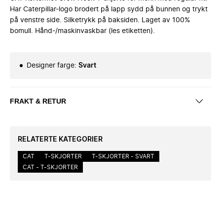
Har Caterpillar-logo brodert på lapp sydd på bunnen og trykt
på venstre side. Silketrykk på baksiden. Laget av 100%
bomull. Hånd-/maskinvaskbar (les etiketten).
Designer farge
:
Svart
FRAKT & RETUR
RELATERTE KATEGORIER
CAT
T-SKJORTER
T-SKJORTER - SVART
CAT - T-SKJORTER