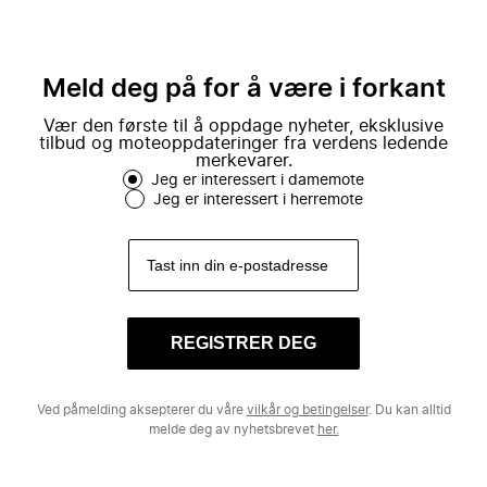
Meld deg på for å være i forkant
Vær den første til å oppdage nyheter, eksklusive
tilbud og moteoppdateringer fra verdens ledende
merkevarer.
Jeg er interessert i damemote
Jeg er interessert i herremote
REGISTRER DEG
Ved påmelding aksepterer du våre
vilkår og betingelser
. Du kan alltid
melde deg av nyhetsbrevet
her.