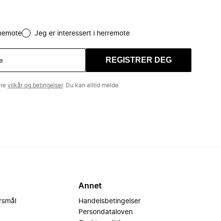
amemote
Jeg er interessert i herremote
REGISTRER DEG
åre
vilkår og betingelser
. Du kan alltid melde
Annet
ørsmål
Handelsbetingelser
Persondataloven