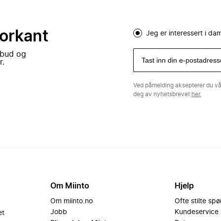
forkant
Jeg er interessert i d
lbud og
r.
Ved påmelding aksepterer du v
deg av nyhetsbrevet
her.
Om Miinto
Hjelp
Om miinto.no
Ofte stilte sp
Jobb
Kundeservice
et