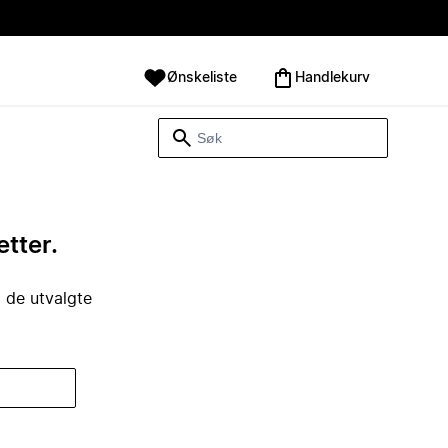
Ønskeliste
Handlekurv
etter.
i de utvalgte