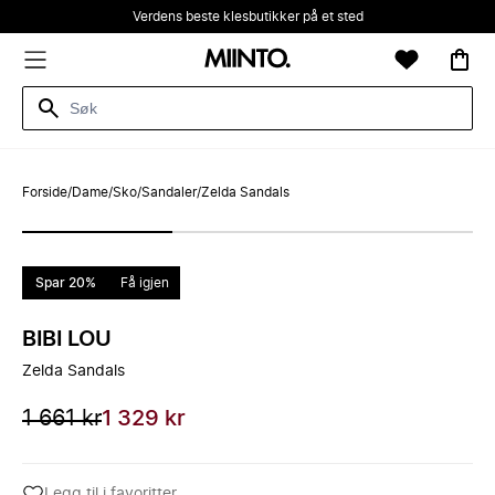
Verdens beste klesbutikker på et sted
Forside
/
Dame
/
Sko
/
Sandaler
/
Zelda Sandals
Spar 20%
Få igjen
BIBI LOU
Zelda Sandals
1 661 kr
1 329 kr
Legg til i favoritter