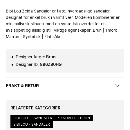
Bibi Lou Zelda Sandaler er flate, hverdagslige sandaler
designet for enkel bruk i varmt vær. Modellen kombinerer en
minimalistisk silhuett med en syntetisk overdel for en
avslappet og allsidig stil. Viktige egenskaper: Brun | Tmoro |
Marron | Syntetisk | Flat såle
Designer farge
:
Brun
Designer ID
:
896Z80HG
FRAKT & RETUR
RELATERTE KATEGORIER
BIBI LOU
SANDALER
SANDALER - BRUN
BIBI LOU - SANDALER