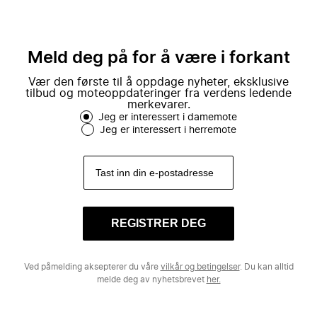
Meld deg på for å være i forkant
Vær den første til å oppdage nyheter, eksklusive
tilbud og moteoppdateringer fra verdens ledende
merkevarer.
Jeg er interessert i damemote
Jeg er interessert i herremote
REGISTRER DEG
Ved påmelding aksepterer du våre
vilkår og betingelser
. Du kan alltid
melde deg av nyhetsbrevet
her.