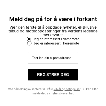
Meld deg på for å være i forkant
Vær den første til å oppdage nyheter, eksklusive
tilbud og moteoppdateringer fra verdens ledende
merkevarer.
Jeg er interessert i damemote
Jeg er interessert i herremote
REGISTRER DEG
Ved påmelding aksepterer du våre
vilkår og betingelser
. Du kan alltid
melde deg av nyhetsbrevet
her.