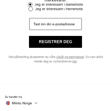
merkevarer.
Jeg er interessert i damemote
Jeg er interessert i herremote
REGISTRER DEG
Ved påmelding aksepterer du våre
vilkår og betingelser
. Du kan alltid
melde deg av nyhetsbrevet
her.
Du handler fra
Miinto Norge