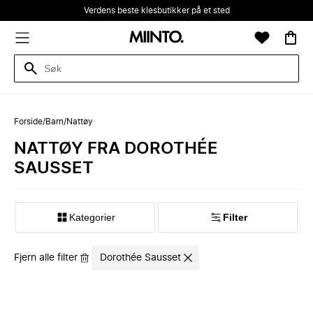
Verdens beste klesbutikker på et sted
Forside
/
Barn
/
Nattøy
NATTØY FRA DOROTHÉE
SAUSSET
Kategorier
Filter
Fjern alle filter
Dorothée Sausset